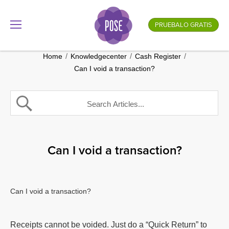
¿Cómo es el nombre de tu empresa?
PRUEBALO GRATIS
.gotpose.com
GO
/
/
/
Home
Knowledgecenter
Cash Register
Can I void a transaction?
Can I void a transaction?
Can I void a transaction?
Receipts cannot be voided. Just do a “Quick Return” to