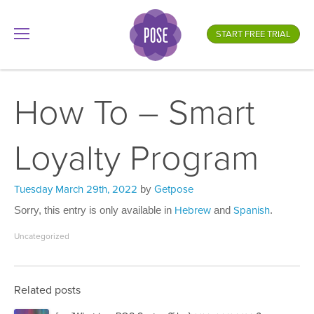
What is your store name?
START FREE TRIAL
.gotpose.com
GO
How To – Smart
Loyalty Program
Posted
Tuesday March 29th, 2022
by
Getpose
on
Sorry, this entry is only available in
Hebrew
and
Spanish
.
Uncategorized
Related posts