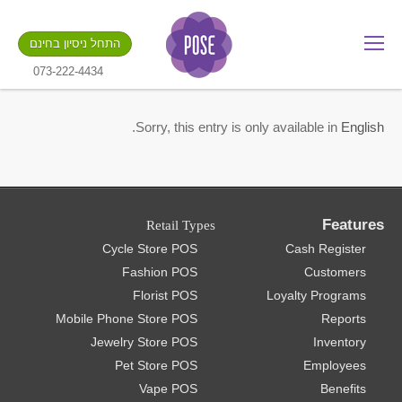
מה שם החנות שלך?
התחל ניסיון בחינם
.gotpose.com
GO
073-222-4434
.
Sorry, this entry is only available in
English
Features
Retail Types
Cycle Store POS
Cash Register
Fashion POS
Customers
Florist POS
Loyalty Programs
Mobile Phone Store POS
Reports
Jewelry Store POS
Inventory
Pet Store POS
Employees
Vape POS
Benefits