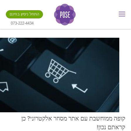
מה שם החנות שלך?
התחל ניסיון בחינם
.gotpose.com
GO
073-222-4434
קופה ממוחשבת עם אתר מסחר אלקטרוני? כן
קראתם נכון!