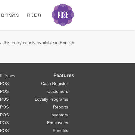
תכונות
מאמרים
GO
, this entry is only available in
English
Features
il Types
e POS
Cash Register
 POS
Customers
t POS
Loyalty Programs
 POS
Reports
e POS
Inventory
e POS
Employees
 POS
Benefits