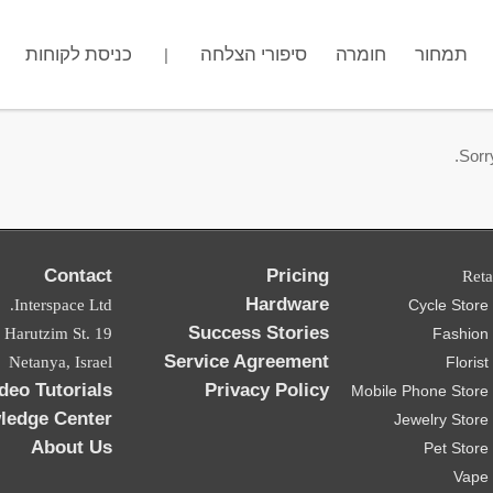
כניסת לקוחות
מה שם החנות שלך?
סיפורי הצלחה
חומרה
.gotpose.com
תמחור
|
.
Sorry
Contact
Pricing
Reta
Hardware
Interspace Ltd.
Cycle Stor
Success Stories
ad Harutzim St.
Fashion
Service Agreement
Netanya, Israel
Floris
deo Tutorials
Privacy Policy
Mobile Phone Store
ledge Center
Jewelry Stor
About Us
Pet Stor
Vape