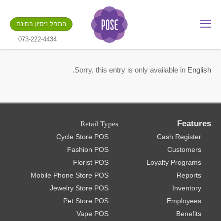
מה שם החנות שלך?
התחל ניסיון בחינם
.gotpose.com
GO
073-222-4434
.
Sorry, this entry is only available in
English
Features
Retail Types
Cycle Store POS
Cash Register
Fashion POS
Customers
Florist POS
Loyalty Programs
Mobile Phone Store POS
Reports
Jewelry Store POS
Inventory
Pet Store POS
Employees
Vape POS
Benefits